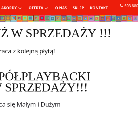
603 880
I AKORDY
OFERTA
O NAS
SKLEP
KONTAKT
Ż W SPRZEDAŻY !!!
ca z kolejną płytą!
 PÓŁPLAYBACKI
 SPRZEDAŻY!!!
eca się Małym i Dużym
DZIECI I MŁODZIEŻY