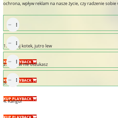
ochrona, wpływ reklam na nasze życie, czy radzenie sobie
1. Dzisiaj kotek, jutro lew
KUP PLAYBACK
2. Genów nie oszukasz
KUP PLAYBACK
3. Gile
KUP PLAYBACK
4. Kangur
KUP PLAYBACK