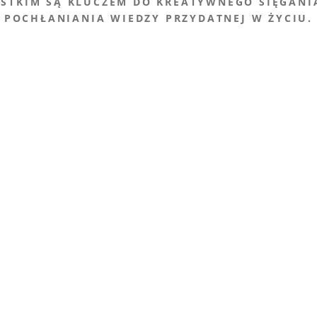
STKIM SĄ KLUCZEM DO KREATYWNEGO SIĘGANI
POCHŁANIANIA WIEDZY PRZYDATNEJ W ŻYCIU.