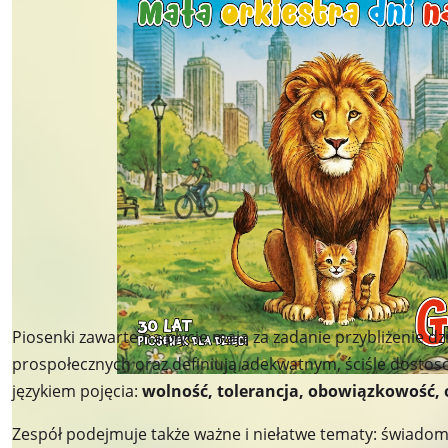
Piosenki zawarte na płycie mają za zadanie przybliżenie d
prospołecznych oraz definiują adekwatnym, ściśle dost
językiem pojęcia:
wolność, tolerancja, obowiązkowość, 
Zespół podejmuje także ważne i niełatwe tematy: świadomo