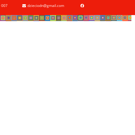
 007
dzieciodn@gmail.com