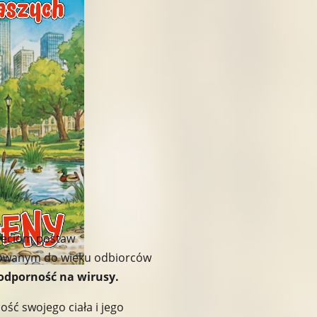
zieciom postaw
osowanym do wieku odbiorców
odporność na wirusy.
ść swojego ciała i jego